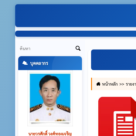
บุคคลากร
หน้าหลัก
รายง
นายพงศ์ศักดิ์ หลักงาม