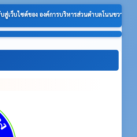
นตำบลโนนขวาง:-