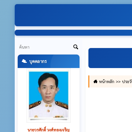
บุคคลากร
หน้าหลัก
ประวั
นายพงศ์ศักดิ์ หลักงาม