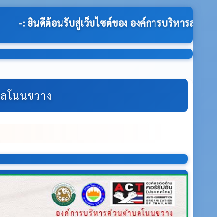
์การบริหารส่วนตำบลโนนขวาง:-
ำบลโนนขวาง