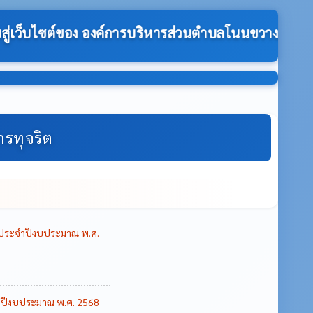
ตำบลโนนขวาง:-
การทุจริต
าน ประจำปีงบประมาณ พ.ศ.
ะจำปีงบประมาณ พ.ศ. 2568