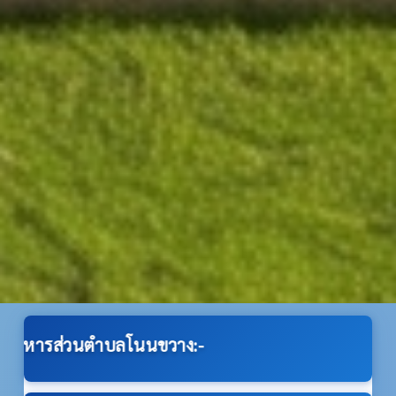
โนนขวาง:-